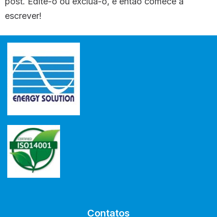
post. Edite-o ou exclua-o, e então comece a
escrever!
Contatos